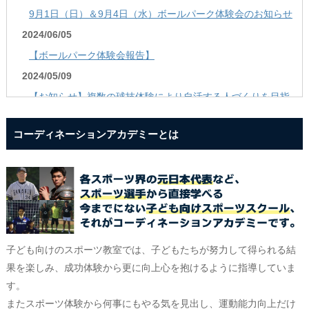
9月1日（日）＆9月4日（水）ボールパーク体験会のお知らせ
2024/06/05
【ボールパーク体験会報告】
2024/05/09
【お知らせ】複数の球技体験により自活する人づくりを目指
す「Ball Park PJ」再始動！
コーディネーションアカデミーとは
2023/03/14
スポーツ教室営業終了のお知らせ
2022/02/21
☆「豊島区立南長崎スポーツセンター」スポーツ教室 新規会
員募集！
2020/08/14
子ども向けのスポーツ教室では、子どもたちが努力して得られる結
☆ボールパークとは？？
果を楽しみ、成功体験から更に向上心を抱けるように指導していま
2023/02/06
す。
【ボールパーク】 3月予定
またスポーツ体験から何事にもやる気を見出し、運動能力向上だけ