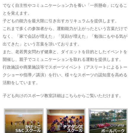
2023/01/02
でなく自主性やコミュニケーション力を養い「一所懸命」になるこ
【ボールパーク】 2月予定
とを覚えます。
子どもの能力を最大限に引き出すカリキュラムを提供します。
2023/01/01
これまで多くの参加者から、運動能力が上がったという言葉だけで
新年のご挨拶
なく、「家で会話が増えた」「笑顔が増えた」「勉強にもやる気が
2022/12/05
出てきた」という言葉を頂いております。
【ボールパーク】 2023年1月予定
また、老若男女問わず健康と、ダイエットを目的としたイベントを
開催し、親子でコミュニケーションを取れる運動を提供します。
行政施設や商業施設等でスポーツイベント（アスリートによるトー
クショーや指導／講演）を行い、様々なスポーツの認知度を高める
活動をしています。
子ども向けのスポーツ教室詳細はこちらからご覧いただけます。