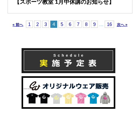
【スポーツ教室 1月中休講のお知らせ】
1
2
3
4
5
6
7
8
9
16
…
« 前へ
次へ »