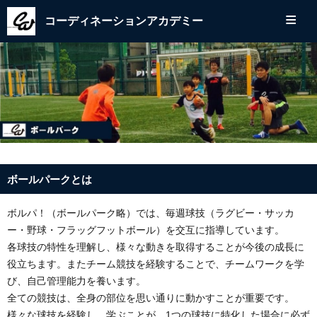
≡
コーディネーションアカデミー
ボールパークとは
ボルパ！（ボールパーク略）では、毎週球技（ラグビー・サッカ
ー・野球・フラッグフットボール）を交互に指導しています。
各球技の特性を理解し、様々な動きを取得することが今後の成長に
役立ちます。またチーム競技を経験することで、チームワークを学
び、自己管理能力を養います。
全ての競技は、全身の部位を思い通りに動かすことが重要です。
様々な球技を経験し、学ぶことが、1つの球技に特化した場合に必ず